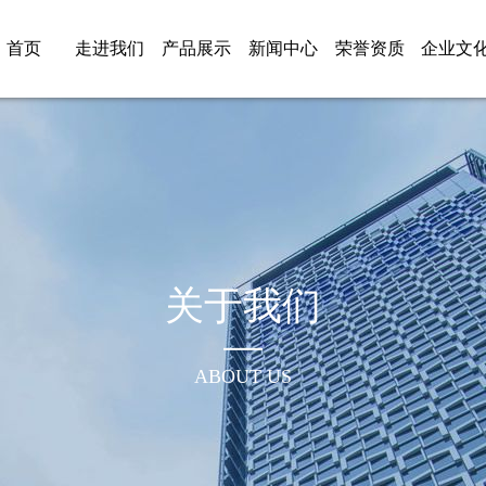
首页
走进我们
产品展示
新闻中心
荣誉资质
企业文
高压开关柜
高压开关柜
公司简介
公司新闻
公司资质
合规管理
人才战略
联系方式
箱式变电站
开关柜资质
箱式变电站
生产设备
行业新闻
社会责任
招聘信息
服务宗旨
低压开关柜
低压开关柜
检测设备
员工风采
服务网络
低压配电箱
低压配电箱
组织机构
关于我们
公司宣传画册
业绩展示
走进我们
产品展示
新闻中心
荣誉资质
企业文化
人力资源
下载中心
服务中心
四川亿莱克电气有限公司成立于199
公司专注于40.5kV及以下高低压电
聚焦公司实时动态，发布四川亿莱克
公司建立了完善的ISO9001质量体系、
履行社会责任，坚持以人为本，关心
才用八方、智纳百川。不拘一格吸纳
下载中心
信心满怀，步伐矫健，我们正以崭新
ABOUT US
市金牛区，公司专注于40.5kV及以
关注！
OHSA18001职业健康安全管理体系。
虚位以待。
计、生产。