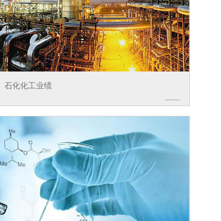
石化化工业绩