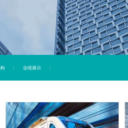
机构
业绩展示