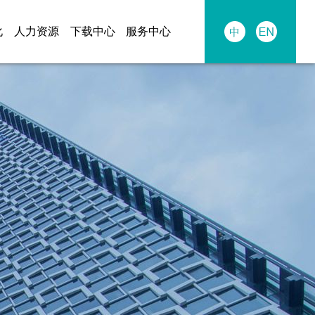
化
人力资源
下载中心
服务中心
8年8月，坐落于天府之国四川省成都
气成套设备的研发、设计、生产。
电气有限公司新鲜资讯，欢迎您的
ISO14001环境管理体系、
善待员工，确保持续发展
各类人才，对于每一位人才，我们
的面貌走向广阔的未来
下高低压电气成套设备的研发、设