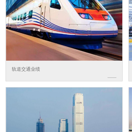
轨道交通业绩