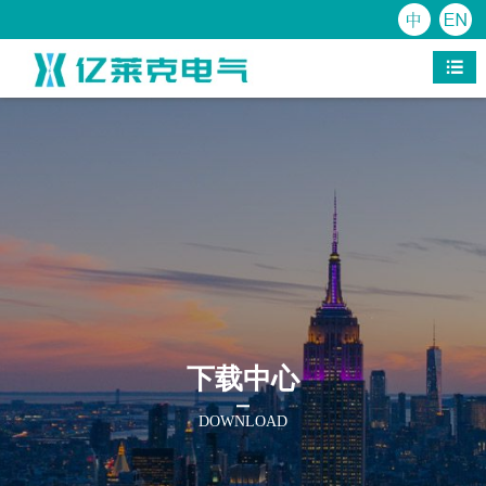
走进我们
产品展示
新闻中心
荣誉资质
企业文化
人力资源
下载中心
服务中心









公司简介
高压开关柜
公司新闻
公司资质
合规管理
人才战略
高压开关柜
联系方式
生产设备
箱式变电站
行业新闻
开关柜资质
社会责任
招聘信息
箱式变电站
服务宗旨
检测设备
低压开关柜
员工风采
低压开关柜
服务网络
组织机构
低压配电箱
低压配电箱
业绩展示
公司宣传画册
下载中心
DOWNLOAD